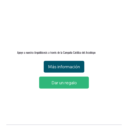
Apoye a nuestra Arquidiócesis a través de la Campaña Católica del Arzobispo
Más información
Dar un regalo