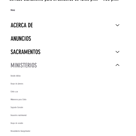
Menú
ACERCA DE
ANUNCIOS
SACRAMENTOS
MINISTERIOS
Estudio bíblico
Grupo de jóvenes
Cristo y yo
Misioneros para Cristo
Sagrado Corazón
Encuentro matrimonial
Grupo de oración
Renacimiento Evangelizador