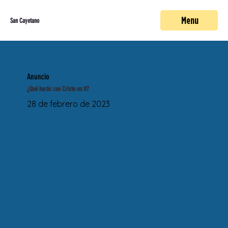
Menu
San Cayetano
Anuncio
¿Qué harás con Cristo en ti?
28 de febrero de 2023